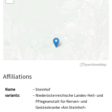
OpenStreetMap
Affiliations
Name
Steinhof
variants:
Niederösterreichische Landes-Heil- und
Pflegeanstalt für Nerven- und
Geisteskranke »Am Steinhof«
Leaflet
|
©
OpenStreetMap
contributors ©
CARTO