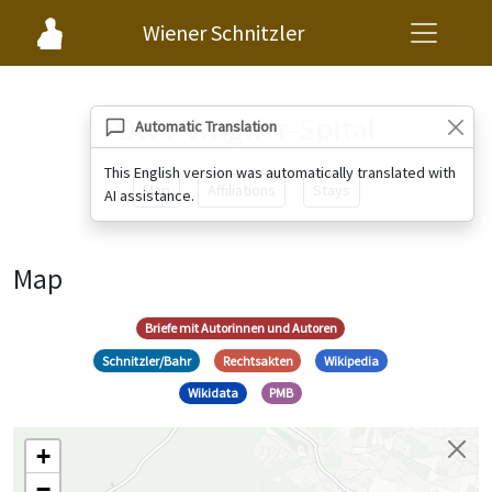
Wiener Schnitzler
Otto-Wagner-Spital
Automatic Translation
This English version was automatically translated with
Map
Affiliations
Stays
AI assistance.
Map
Briefe mit Autorinnen und Autoren
Schnitzler/Bahr
Rechtsakten
Wikipedia
Wikidata
PMB
+
−