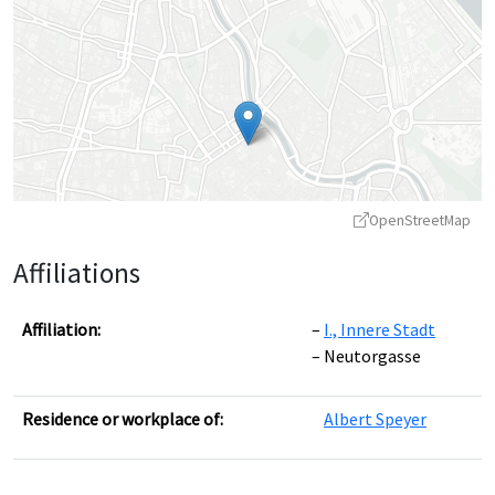
OpenStreetMap
Affiliations
Affiliation:
I., Innere Stadt
Neutorgasse
Leaflet
|
©
OpenStreetMap
contributors ©
CARTO
Residence or workplace of:
Albert Speyer