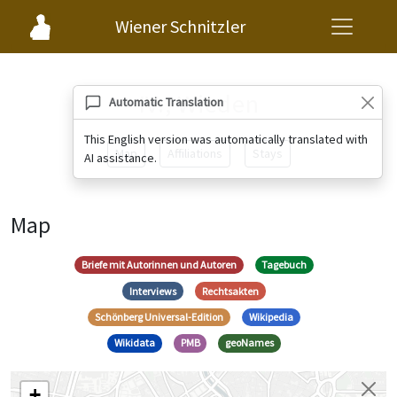
Wiener Schnitzler
IV., Wieden
Automatic Translation
This English version was automatically translated with
Map
Affiliations
Stays
AI assistance.
Map
Briefe mit Autorinnen und Autoren
Tagebuch
Interviews
Rechtsakten
Schönberg Universal-Edition
Wikipedia
Wikidata
PMB
geoNames
+