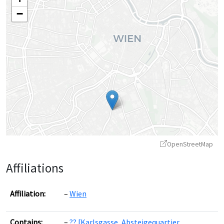
−
OpenStreetMap
Affiliations
Affiliation:
Wien
Contains:
?? [Karlsgasse, Absteigequartier