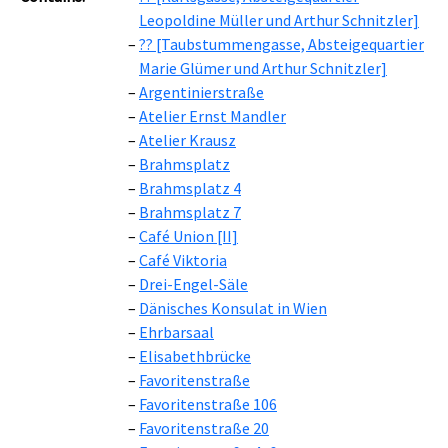
Leaflet
|
©
OpenStreetMap
contributors ©
CARTO
Leopoldine Müller und Arthur Schnitzler]
?? [Taubstummengasse, Absteigequartier
Marie Glümer und Arthur Schnitzler]
Argentinierstraße
Atelier Ernst Mandler
Atelier Krausz
Brahmsplatz
Brahmsplatz 4
Brahmsplatz 7
Café Union [II]
Café Viktoria
Drei-Engel-Säle
Dänisches Konsulat in Wien
Ehrbarsaal
Elisabethbrücke
Favoritenstraße
Favoritenstraße 106
Favoritenstraße 20