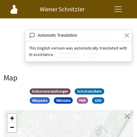
Wiener Schnitzler
Bayerische Staatsoper
Automatic Translation
This English version was automatically translated with
Map
Affiliations
Stays
AI assistance.
Map
Kulturveranstaltungen
Schnitzler/Bahr
Wikipedia
Wikidata
PMB
GND
+
−