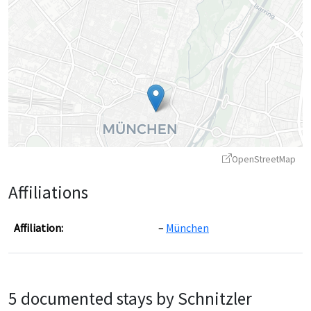
OpenStreetMap
Affiliations
Affiliation:
München
Leaflet
|
©
OpenStreetMap
contributors ©
CARTO
5 documented stays by Schnitzler