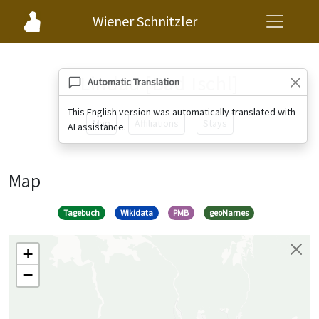
Wiener Schnitzler
Lindau [Bad Ischl]
Automatic Translation
This English version was automatically translated with
Map
Affiliations
Stays
AI assistance.
Map
Tagebuch
Wikidata
PMB
geoNames
+
−