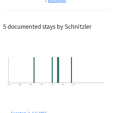
Nussensee
5 documented stays by Schnitzler
0
1870
1880
1890
1900
1910
1920
1930