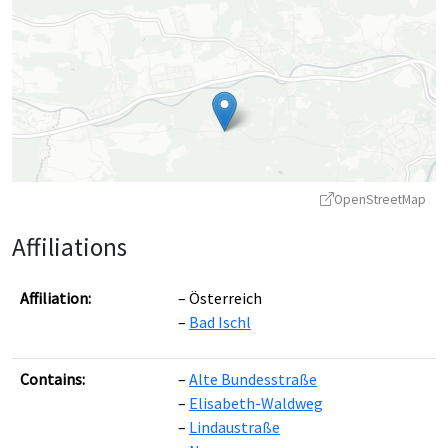
OpenStreetMap
Affiliations
Affiliation:
Österreich
Bad Ischl
Leaflet
|
©
OpenStreetMap
contributors ©
CARTO
Contains:
Alte Bundesstraße
Elisabeth-Waldweg
Lindaustraße