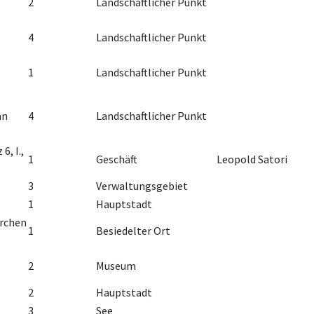
2
Landschaftlicher Punkt
4
Landschaftlicher Punkt
1
Landschaftlicher Punkt
an
4
Landschaftlicher Punkt
6, I.,
1
Geschäft
Leopold Satori
3
Verwaltungsgebiet
1
Hauptstadt
irchen
1
Besiedelter Ort
2
Museum
2
Hauptstadt
3
See