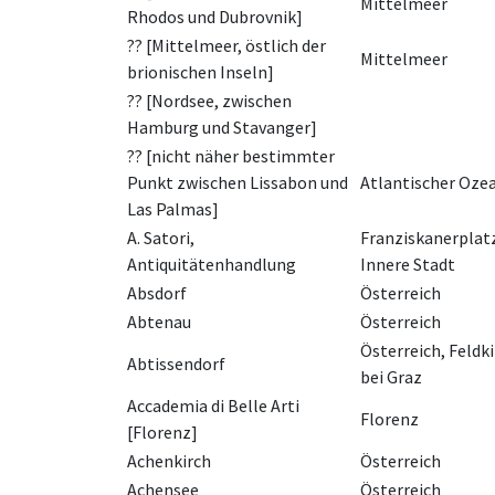
Mittelmeer
Rhodos und Dubrovnik]
?? [Mittelmeer, östlich der
Mittelmeer
brionischen Inseln]
?? [Nordsee, zwischen
Hamburg und Stavanger]
?? [nicht näher bestimmter
Punkt zwischen Lissabon und
Atlantischer Oze
Las Palmas]
A. Satori,
Franziskanerplatz 
Antiquitätenhandlung
Innere Stadt
Absdorf
Österreich
Abtenau
Österreich
Österreich, Feldk
Abtissendorf
bei Graz
Accademia di Belle Arti
Florenz
[Florenz]
Achenkirch
Österreich
Achensee
Österreich