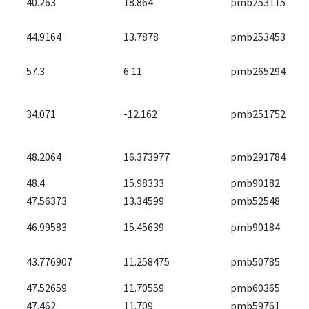
40.263
18.864
pmb253115
44.9164
13.7878
pmb253453
57.3
6.11
pmb265294
34.071
-12.162
pmb251752
48.2064
16.373977
pmb291784
48.4
15.98333
pmb90182
47.56373
13.34599
pmb52548
46.99583
15.45639
pmb90184
43.776907
11.258475
pmb50785
47.52659
11.70559
pmb60365
47.462
11.709
pmb59761