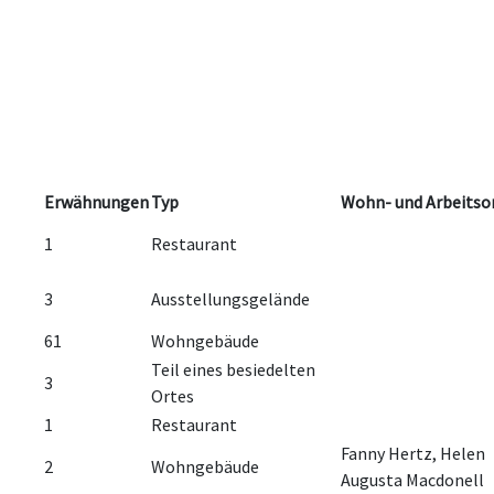
Erwähnungen
Typ
Wohn- und Arbeitso
1
Restaurant
3
Ausstellungsgelände
61
Wohngebäude
Teil eines besiedelten
3
Ortes
1
Restaurant
Fanny Hertz, Helen
2
Wohngebäude
Augusta Macdonell