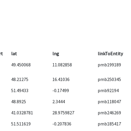
rt
lat
lng
linkToEntity
49.450068
11.082858
pmb199189
48.21275
16.41036
pmb250345
51.49433
-0.17499
pmb92194
48.8925
2.3444
pmb118047
41.0328781
28.9759827
pmb246269
51.511619
-0.207836
pmb185417