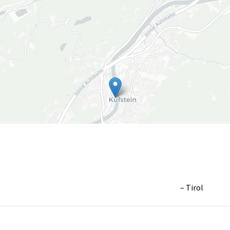
Tirol
Leaflet
|
©
OpenS