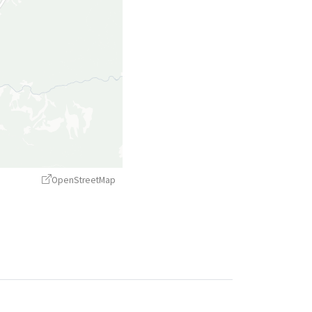
OpenStreetMap
treetMap
contributors ©
CARTO