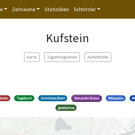
te
Zeiträume
Statistiken
Schnitzler
Kufstein
Karte
Zugehörigkeiten
Aufenthalte
toren
Tagebuch
Schnitzler/Bahr
Semantic Kraus
Wikipedia
W
geoNames