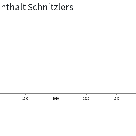
nthalt Schnitzlers
1900
1910
1920
1930