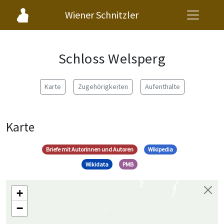
Wiener Schnitzler
Schloss Welsperg
Karte
Zugehörigkeiten
Aufenthalte
Karte
Briefe mit Autorinnen und Autoren
Wikipedia
Wikidata
PMB
+
−