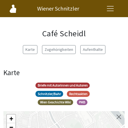
Wiener Schnitzler
Café Scheidl
Karte
Zugehörigkeiten
Aufenthalte
Karte
Briefe mit Autorinnen und Autoren
Schnitzler/Bahr
Rechtsakten
Wien Geschichte Wiki
PMB
+
−