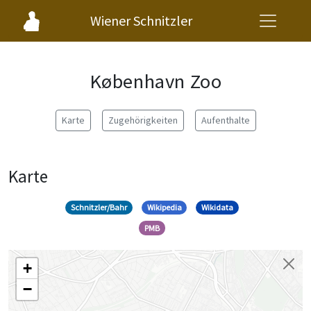
Wiener Schnitzler
København Zoo
Karte
Zugehörigkeiten
Aufenthalte
Karte
Schnitzler/Bahr
Wikipedia
Wikidata
PMB
+
−