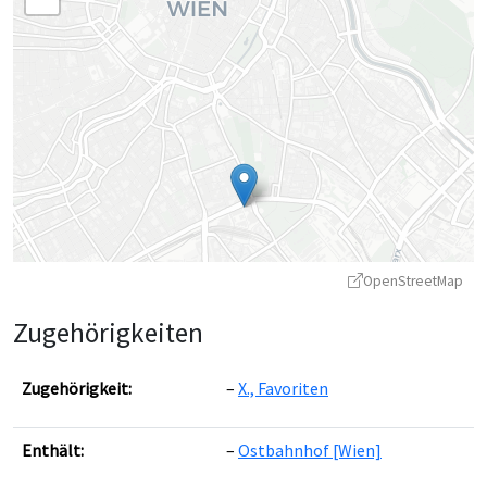
OpenStreetMap
Zugehörigkeiten
Zugehörigkeit:
X., Favoriten
Enthält:
Ostbahnhof [Wien]
Leaflet
|
©
OpenStreetMap
contributors ©
CARTO