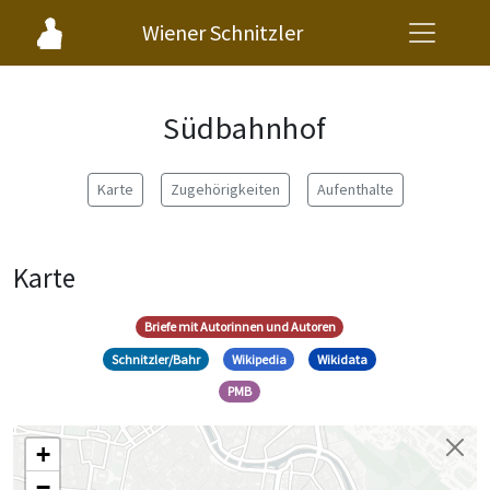
Wiener Schnitzler
Südbahnhof
Karte
Zugehörigkeiten
Aufenthalte
Karte
Briefe mit Autorinnen und Autoren
Schnitzler/Bahr
Wikipedia
Wikidata
PMB
+
−