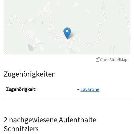
OpenStreetMap
Zugehörigkeiten
Zugehörigkeit:
Lavarone
Leaflet
|
©
OpenStreetMap
contributors ©
CARTO
2 nachgewiesene Aufenthalte
Schnitzlers