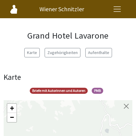
Wiener Schnitzler
Grand Hotel Lavarone
Karte
Zugehörigkeiten
Aufenthalte
Karte
Briefe mit Autorinnen und Autoren
PMB
+
−