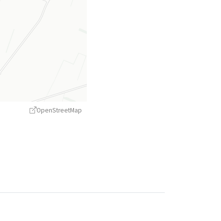
OpenStreetMap
treetMap
contributors ©
CARTO