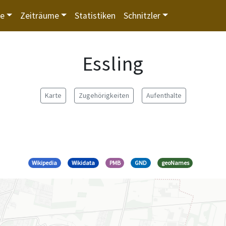
te
Zeiträume
Statistiken
Schnitzler
Essling
Karte
Zugehörigkeiten
Aufenthalte
Wikipedia
Wikidata
PMB
GND
geoNames