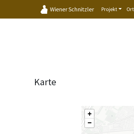
Wiener Schnitzler
Projekt
Or
Karte
+
−