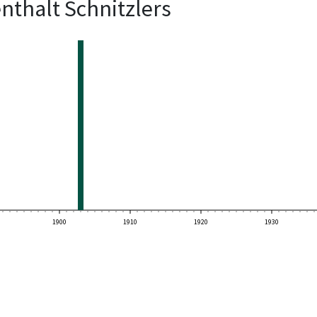
nthalt Schnitzlers
1900
1910
1920
1930