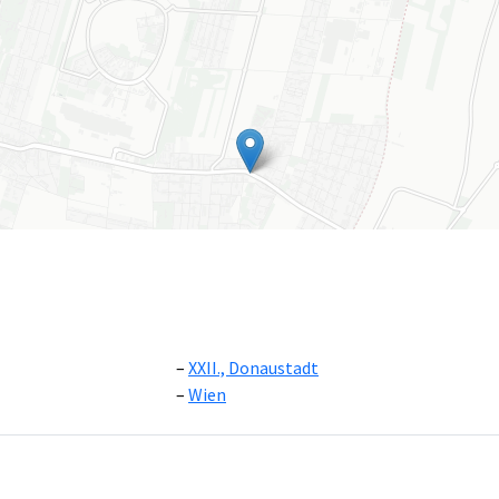
XXII., Donaustadt
Wien
Leaflet
|
©
OpenS