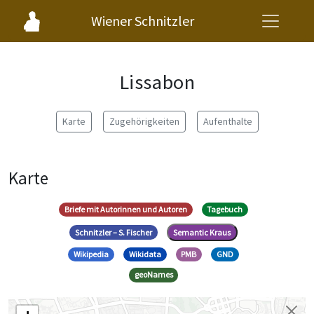
Wiener Schnitzler
Lissabon
Karte
Zugehörigkeiten
Aufenthalte
Karte
Briefe mit Autorinnen und Autoren
Tagebuch
Schnitzler – S. Fischer
Semantic Kraus
Wikipedia
Wikidata
PMB
GND
geoNames