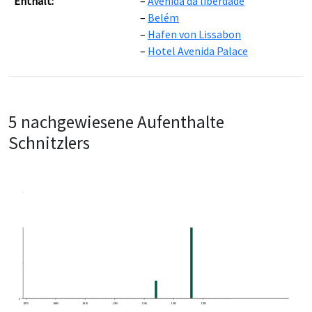
Enthält:
Avenida da liberdade
Leaflet
|
©
OpenStreetMap
contributors ©
CARTO
Belém
Hafen von Lissabon
Hotel Avenida Palace
5 nachgewiesene Aufenthalte
Schnitzlers
0
1870
1880
1890
1900
1910
1920
1930