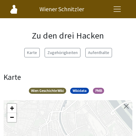
Wiener Schnitzler
Zu den drei Hacken
Karte
Zugehörigkeiten
Aufenthalte
Karte
Wien Geschichte Wiki
Wikidata
PMB
+
−