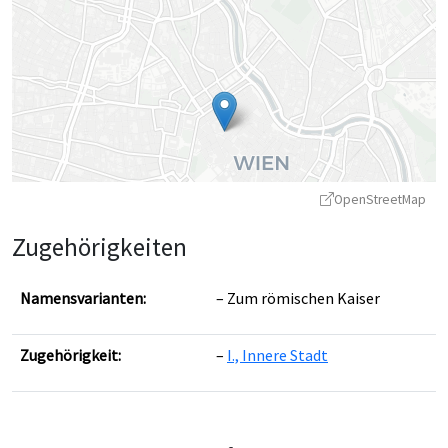
OpenStreetMap
Zugehörigkeiten
Namensvarianten:
Zum römischen Kaiser
Zugehörigkeit:
I., Innere Stadt
Leaflet
|
©
OpenStreetMap
contributors ©
CARTO