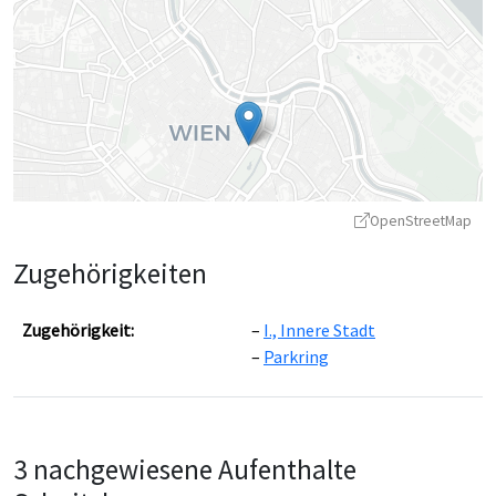
OpenStreetMap
Zugehörigkeiten
Zugehörigkeit:
I., Innere Stadt
Parkring
Leaflet
|
©
OpenStreetMap
contributors ©
CARTO
3 nachgewiesene Aufenthalte