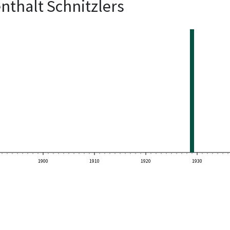
nthalt Schnitzlers
1900
1910
1920
1930