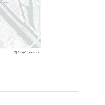
OpenStreetMap
treetMap
contributors ©
CARTO