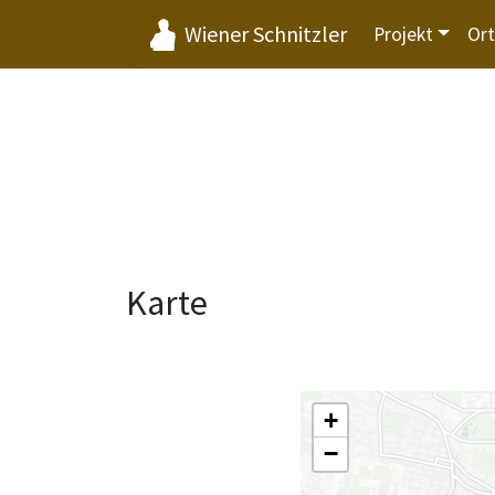
Wiener Schnitzler
Projekt
Or
Karte
+
−