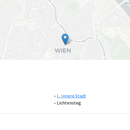
I., Innere Stadt
Lichtensteg
Leaflet
|
©
OpenS