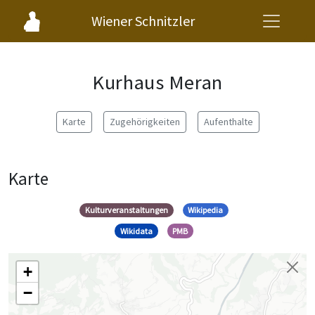
Wiener Schnitzler
Kurhaus Meran
Karte
Zugehörigkeiten
Aufenthalte
Karte
Kulturveranstaltungen
Wikipedia
Wikidata
PMB
+
−