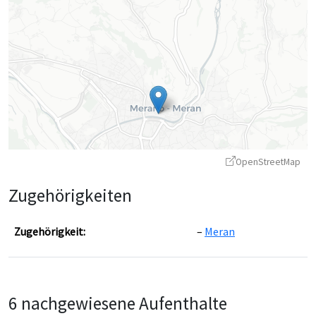
OpenStreetMap
Zugehörigkeiten
Zugehörigkeit:
Meran
Leaflet
|
©
OpenStreetMap
contributors ©
CARTO
6 nachgewiesene Aufenthalte