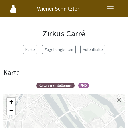
Wiener Schnitzler
Zirkus Carré
Karte
Zugehörigkeiten
Aufenthalte
Karte
Kulturveranstaltungen
PMB
+
−