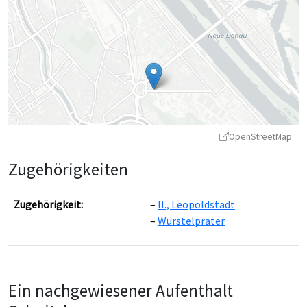
OpenStreetMap
Zugehörigkeiten
Zugehörigkeit:
II., Leopoldstadt
Wurstelprater
Leaflet
|
©
OpenStreetMap
contributors ©
CARTO
Ein nachgewiesener Aufenthalt