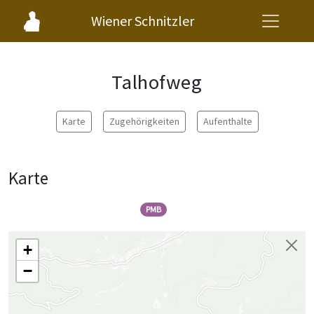
Wiener Schnitzler
Talhofweg
Karte
Zugehörigkeiten
Aufenthalte
Karte
PMB
+
−