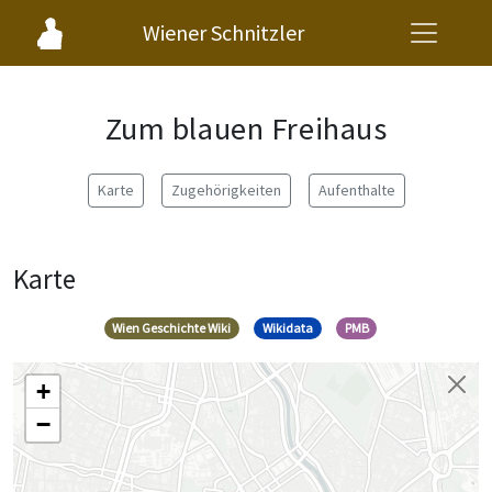
Wiener Schnitzler
Zum blauen Freihaus
Karte
Zugehörigkeiten
Aufenthalte
Karte
Wien Geschichte Wiki
Wikidata
PMB
+
−