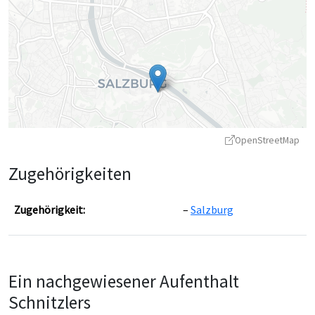
OpenStreetMap
Zugehörigkeiten
Zugehörigkeit:
Salzburg
Leaflet
|
©
OpenStreetMap
contributors ©
CARTO
Ein nachgewiesener Aufenthalt
Schnitzlers