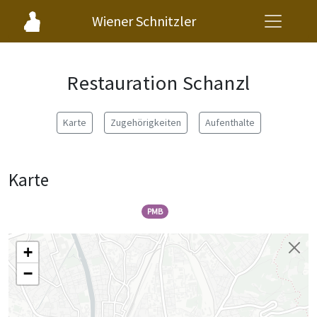
Wiener Schnitzler
Restauration Schanzl
Karte
Zugehörigkeiten
Aufenthalte
Karte
PMB
+
−