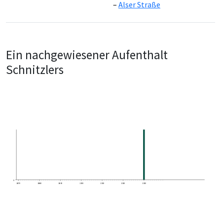
Alser Straße
Ein nachgewiesener Aufenthalt
Schnitzlers
0
1870
1880
1890
1900
1910
1920
1930