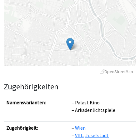
OpenStreetMap
Zugehörigkeiten
Namensvarianten:
Palast Kino
Arkadenlichtspiele
Leaflet
|
©
OpenStreetMap
contributors ©
CARTO
Zugehörigkeit:
Wien
VIII., Josefstadt