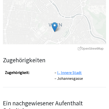
OpenStreetMap
Zugehörigkeiten
Zugehörigkeit:
I., Innere Stadt
Johannesgasse
Leaflet
|
©
OpenStreetMap
contributors ©
CARTO
Ein nachgewiesener Aufenthalt