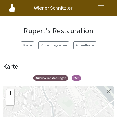
Wiener Schnitzler
Rupert’s Restauration
Karte
Zugehörigkeiten
Aufenthalte
Karte
Kulturveranstaltungen
PMB
+
−