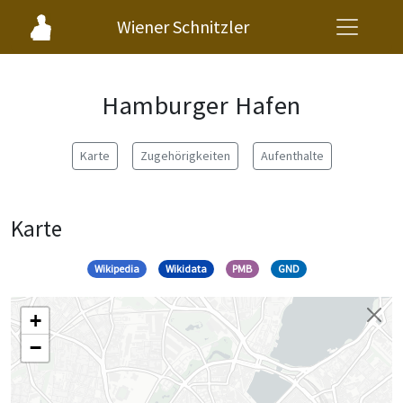
Wiener Schnitzler
Hamburger Hafen
Karte
Zugehörigkeiten
Aufenthalte
Karte
Wikipedia
Wikidata
PMB
GND
+
−