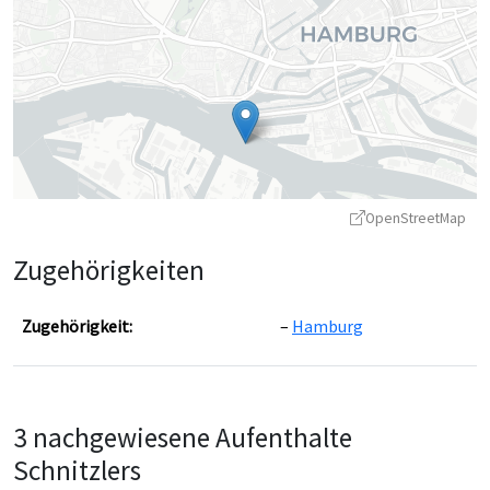
OpenStreetMap
Zugehörigkeiten
Zugehörigkeit:
Hamburg
Leaflet
|
©
OpenStreetMap
contributors ©
CARTO
3 nachgewiesene Aufenthalte
Schnitzlers