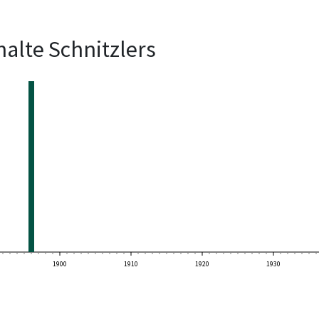
alte Schnitzlers
1900
1910
1920
1930