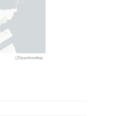
OpenStreetMap
treetMap
contributors ©
CARTO