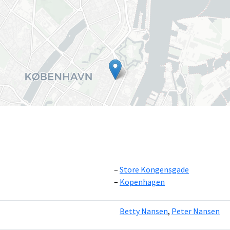
Store Kongensgade
Kopenhagen
Leaflet
|
©
OpenS
Betty Nansen
,
Peter Nansen