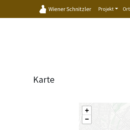
Wiener Schnitzler
Projekt
Or
Karte
+
−