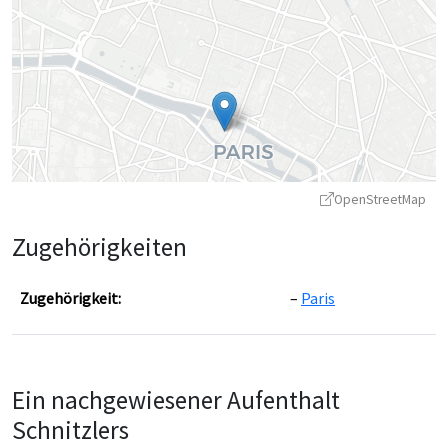
OpenStreetMap
Zugehörigkeiten
Zugehörigkeit:
Paris
Leaflet
|
©
OpenStreetMap
contributors ©
CARTO
Ein nachgewiesener Aufenthalt
Schnitzlers