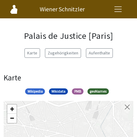
Wiener Schnitzler
Palais de Justice [Paris]
Karte
Zugehörigkeiten
Aufenthalte
Karte
Wikipedia
Wikidata
PMB
geoNames
+
−