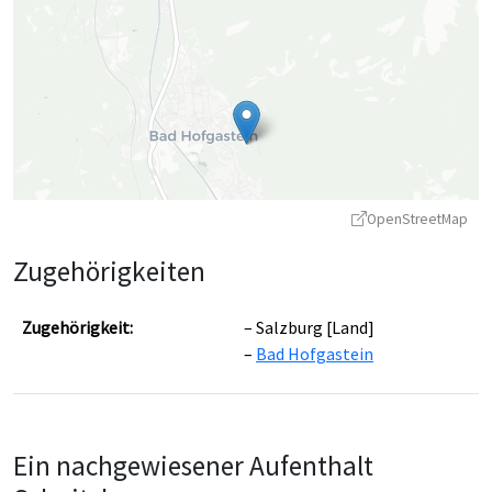
OpenStreetMap
Zugehörigkeiten
Zugehörigkeit:
Salzburg [Land]
Bad Hofgastein
Leaflet
|
©
OpenStreetMap
contributors ©
CARTO
Ein nachgewiesener Aufenthalt