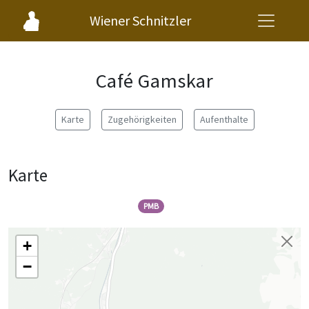
Wiener Schnitzler
Café Gamskar
Karte
Zugehörigkeiten
Aufenthalte
Karte
PMB
+
−