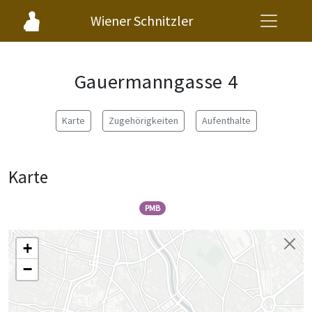
Wiener Schnitzler
Gauermanngasse 4
Karte
Zugehörigkeiten
Aufenthalte
Karte
PMB
+
−