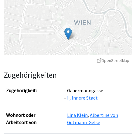
OpenStreetMap
Zugehörigkeiten
Zugehörigkeit:
Gauermanngasse
I., Innere Stadt
Leaflet
|
©
OpenStreetMap
contributors ©
CARTO
Wohnort oder
Lina Klein
,
Albertine von
Arbeitsort von:
Gutmann-Gelse