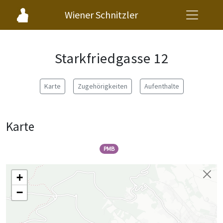
Wiener Schnitzler
Starkfriedgasse 12
Karte
Zugehörigkeiten
Aufenthalte
Karte
PMB
+
−