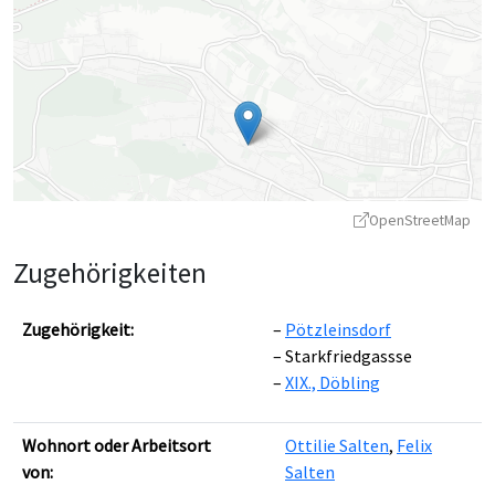
OpenStreetMap
Zugehörigkeiten
Zugehörigkeit:
Pötzleinsdorf
Starkfriedgassse
XIX., Döbling
Leaflet
|
©
OpenStreetMap
contributors ©
CARTO
Wohnort oder Arbeitsort
Ottilie Salten
,
Felix
von:
Salten