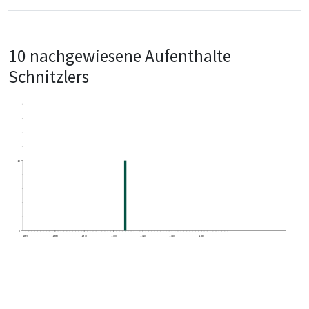
10 nachgewiesene Aufenthalte
Schnitzlers
10
0
1870
1880
1890
1900
1910
1920
1930