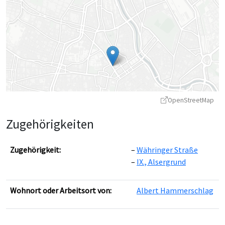
OpenStreetMap
Zugehörigkeiten
Zugehörigkeit:
Währinger Straße
IX., Alsergrund
Leaflet
|
©
OpenStreetMap
contributors ©
CARTO
Wohnort oder Arbeitsort von:
Albert Hammerschlag