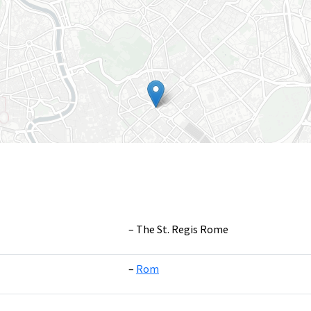
The St. Regis Rome
Rom
Leaflet
|
©
OpenS