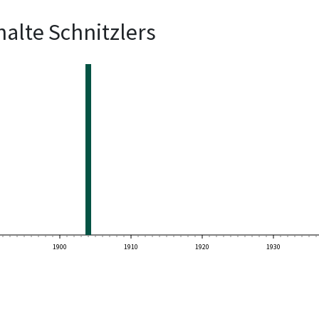
alte Schnitzlers
1900
1910
1920
1930