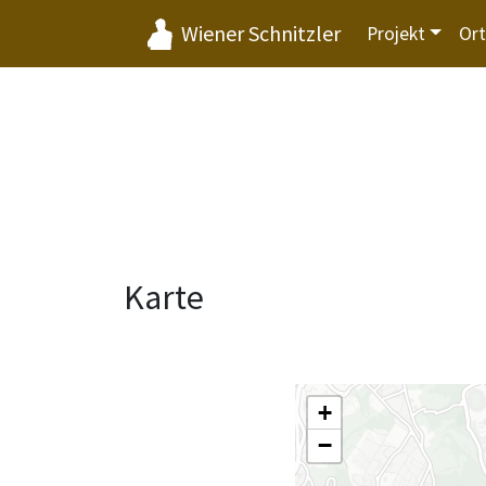
Wiener Schnitzler
Projekt
Or
Karte
+
−