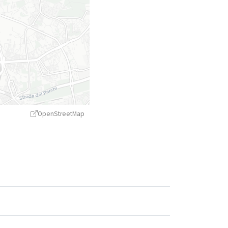
OpenStreetMap
treetMap
contributors ©
CARTO