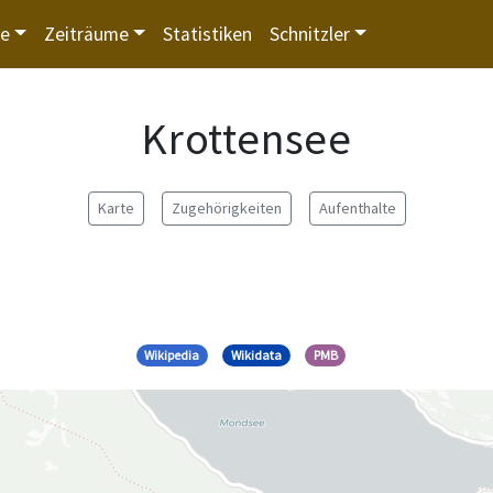
te
Zeiträume
Statistiken
Schnitzler
Krottensee
Karte
Zugehörigkeiten
Aufenthalte
Wikipedia
Wikidata
PMB