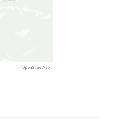
OpenStreetMap
treetMap
contributors ©
CARTO