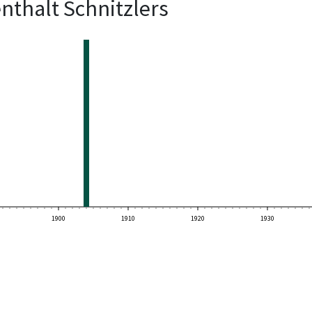
nthalt Schnitzlers
1900
1910
1920
1930