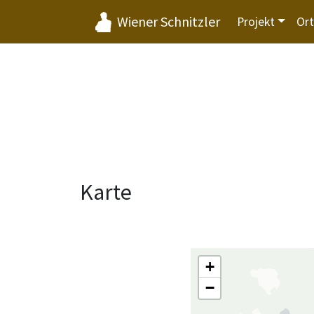
Wiener Schnitzler
Projekt
Or
Karte
+
−