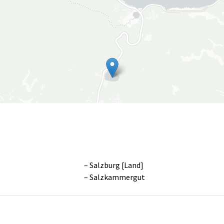
Salzburg [Land]
Salzkammergut
Leaflet
|
©
OpenS