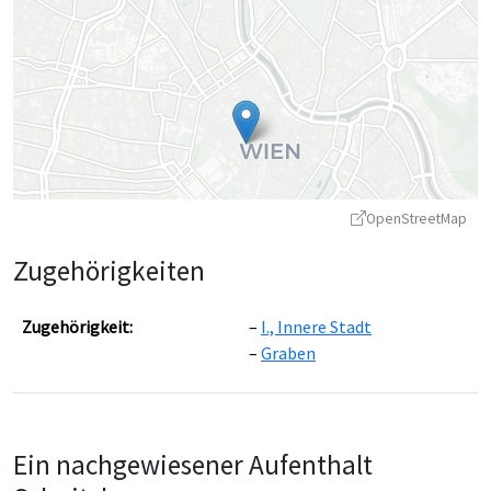
OpenStreetMap
Zugehörigkeiten
Zugehörigkeit:
I., Innere Stadt
Graben
Leaflet
|
©
OpenStreetMap
contributors ©
CARTO
Ein nachgewiesener Aufenthalt