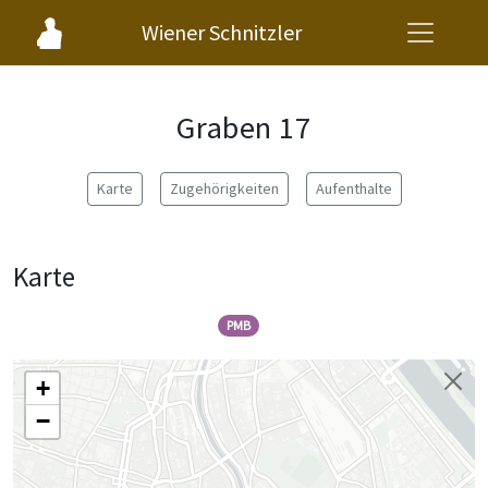
Wiener Schnitzler
Graben 17
Karte
Zugehörigkeiten
Aufenthalte
Karte
PMB
+
−