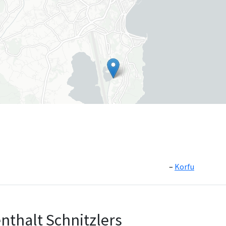
Korfu
Leaflet
|
©
OpenS
nthalt Schnitzlers