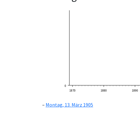
0
1870
1880
1890
Montag, 13. März 1905