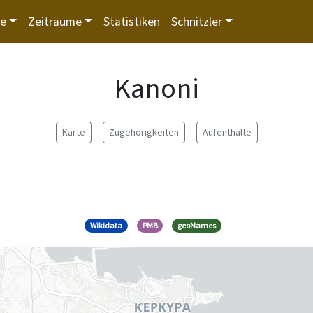
te
Zeiträume
Statistiken
Schnitzler
Kanoni
Karte
Zugehörigkeiten
Aufenthalte
Wikidata
PMB
geoNames