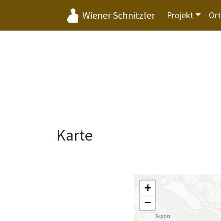
Wiener Schnitzler
Projekt
Or
Karte
+
−