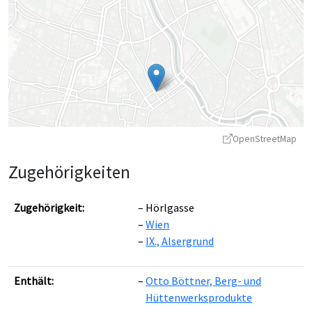
OpenStreetMap
Zugehörigkeiten
Zugehörigkeit:
Hörlgasse
Wien
IX., Alsergrund
Leaflet
|
©
OpenStreetMap
contributors ©
CARTO
Enthält:
Otto Böttner, Berg- und
Hüttenwerksprodukte