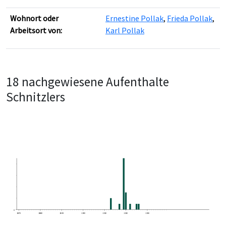
Wohnort oder
Ernestine Pollak
,
Frieda Pollak
,
Arbeitsort von:
Karl Pollak
18 nachgewiesene Aufenthalte
Schnitzlers
0
1870
1880
1890
1900
1910
1920
1930