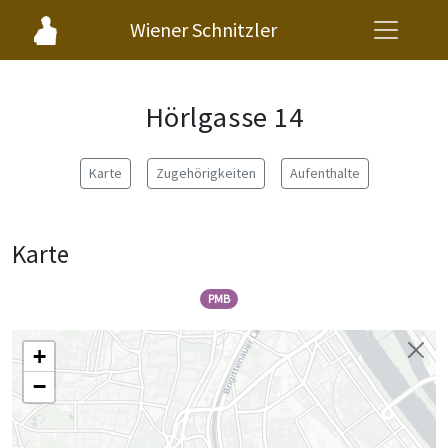
Wiener Schnitzler
Hörlgasse 14
Karte
Zugehörigkeiten
Aufenthalte
Karte
PMB
+
−