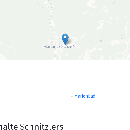
Marienbad
Leaflet
|
©
OpenS
alte Schnitzlers