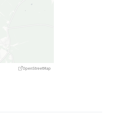
OpenStreetMap
treetMap
contributors ©
CARTO