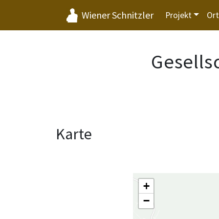
Wiener Schnitzler
Projekt
Or
Gesells
Karte
+
−