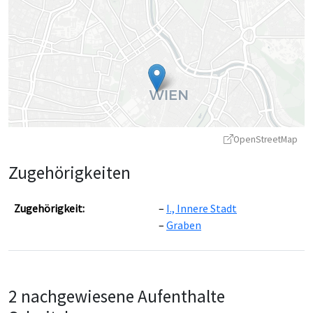
OpenStreetMap
Zugehörigkeiten
Zugehörigkeit:
I., Innere Stadt
Graben
Leaflet
|
©
OpenStreetMap
contributors ©
CARTO
2 nachgewiesene Aufenthalte