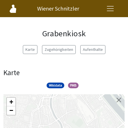
Wiener Schnitzler
Grabenkiosk
Karte
Zugehörigkeiten
Aufenthalte
Karte
Wikidata
PMB
+
−