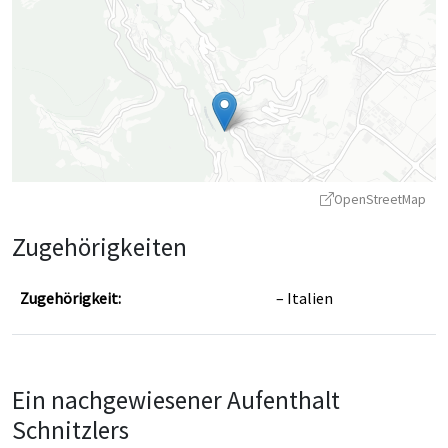
OpenStreetMap
Zugehörigkeiten
Zugehörigkeit:
Italien
Leaflet
|
©
OpenStreetMap
contributors ©
CARTO
Ein nachgewiesener Aufenthalt
Schnitzlers