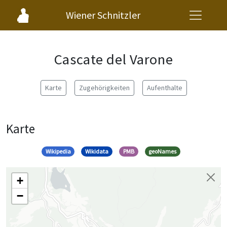
Wiener Schnitzler
Cascate del Varone
Karte
Zugehörigkeiten
Aufenthalte
Karte
Wikipedia
Wikidata
PMB
geoNames
+
−