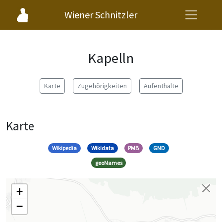
Wiener Schnitzler
Kapelln
Karte
Zugehörigkeiten
Aufenthalte
Karte
Wikipedia
Wikidata
PMB
GND
geoNames
+
−