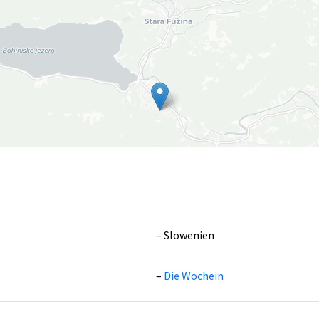
Slowenien
Die Wochein
Leaflet
|
©
OpenS