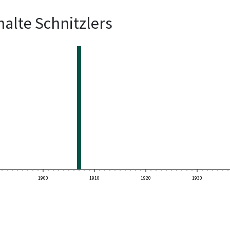
alte Schnitzlers
1900
1910
1920
1930