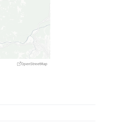
OpenStreetMap
treetMap
contributors ©
CARTO