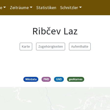
te
Zeiträume
Statistiken
Schnitzler
Ribčev Laz
Karte
Zugehörigkeiten
Aufenthalte
Wikidata
PMB
GND
geoNames