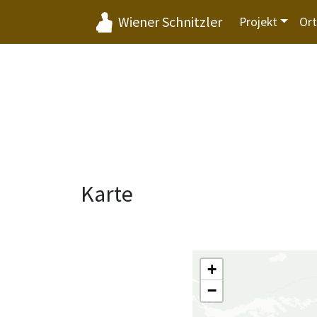
Wiener Schnitzler
Projekt
Or
Karte
+
−