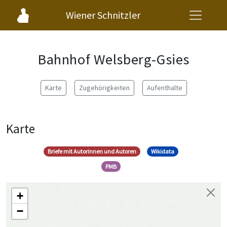
Wiener Schnitzler
Bahnhof Welsberg-Gsies
Karte
Zugehörigkeiten
Aufenthalte
Karte
Briefe mit Autorinnen und Autoren
Wikidata
PMB
+
−