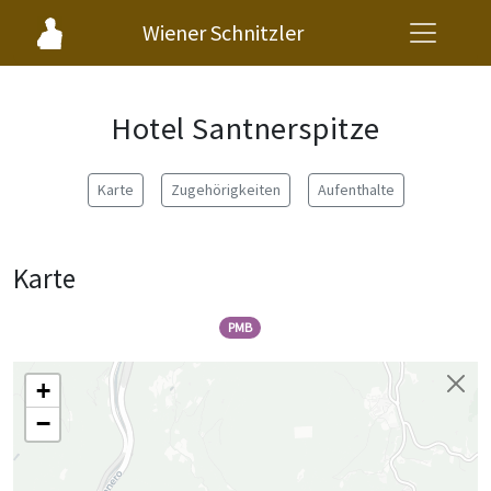
Wiener Schnitzler
Hotel Santnerspitze
Karte
Zugehörigkeiten
Aufenthalte
Karte
PMB
+
−