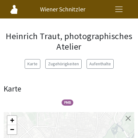
Wiener Schnitzler
Heinrich Traut, photographisches
Atelier
Karte
Zugehörigkeiten
Aufenthalte
Karte
PMB
+
−