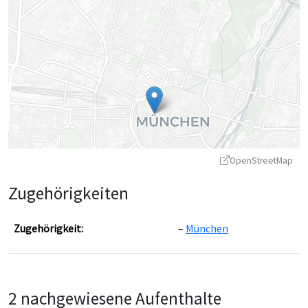
OpenStreetMap
Zugehörigkeiten
Zugehörigkeit:
München
Leaflet
|
©
OpenStreetMap
contributors ©
CARTO
2 nachgewiesene Aufenthalte