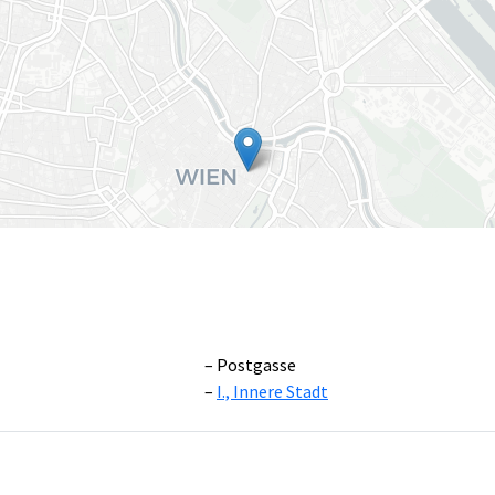
Postgasse
I., Innere Stadt
Leaflet
|
©
OpenS