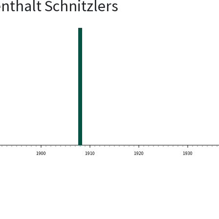
nthalt Schnitzlers
1900
1910
1920
1930