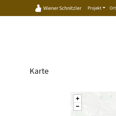
Wiener Schnitzler
Projekt
Or
Karte
+
−