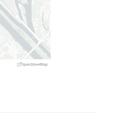
OpenStreetMap
treetMap
contributors ©
CARTO