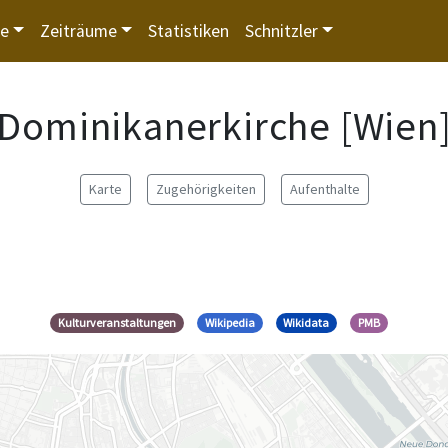
te
Zeiträume
Statistiken
Schnitzler
Dominikanerkirche [Wien
Karte
Zugehörigkeiten
Aufenthalte
Kulturveranstaltungen
Wikipedia
Wikidata
PMB