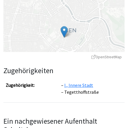
OpenStreetMap
Zugehörigkeiten
Zugehörigkeit:
I., Innere Stadt
Tegetthoffstraße
Leaflet
|
©
OpenStreetMap
contributors ©
CARTO
Ein nachgewiesener Aufenthalt