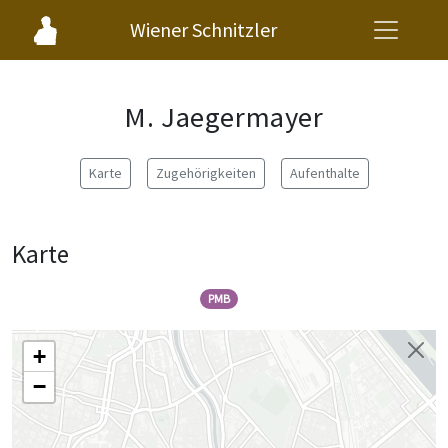
Wiener Schnitzler
M. Jaegermayer
Karte
Zugehörigkeiten
Aufenthalte
Karte
PMB
+
−