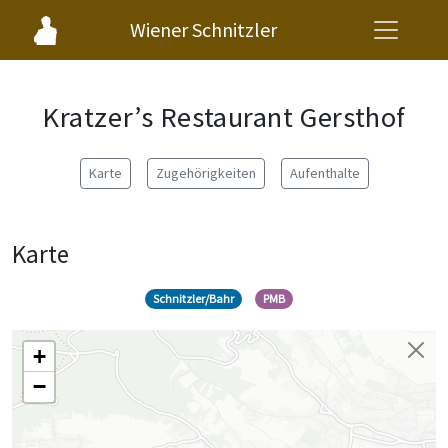
Wiener Schnitzler
Kratzer’s Restaurant Gersthof
Karte
Zugehörigkeiten
Aufenthalte
Karte
Schnitzler/Bahr
PMB
+
−