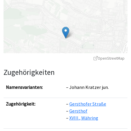
OpenStreetMap
Zugehörigkeiten
Namensvarianten:
Johann Kratzer jun.
Zugehörigkeit:
Gersthofer Straße
Leaflet
|
©
OpenStreetMap
contributors ©
CARTO
Gersthof
XVIII., Währing