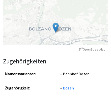
OpenStreetMap
Zugehörigkeiten
Namensvarianten:
Bahnhof Bozen
Zugehörigkeit:
Bozen
Leaflet
|
©
OpenStreetMap
contributors ©
CARTO