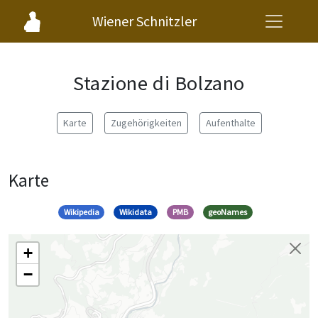
Wiener Schnitzler
Stazione di Bolzano
Karte
Zugehörigkeiten
Aufenthalte
Karte
Wikipedia
Wikidata
PMB
geoNames
+
−