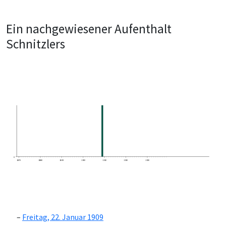
Ein nachgewiesener Aufenthalt
Schnitzlers
0
1870
1880
1890
1900
1910
1920
1930
Freitag, 22. Januar 1909