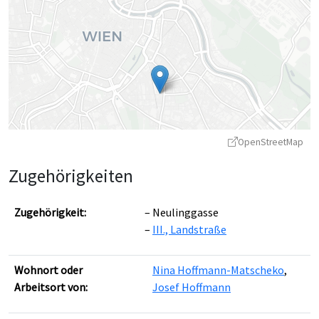
OpenStreetMap
Zugehörigkeiten
Zugehörigkeit:
Neulinggasse
III., Landstraße
Leaflet
|
©
OpenStreetMap
contributors ©
CARTO
Wohnort oder
Nina Hoffmann-Matscheko
,
Arbeitsort von:
Josef Hoffmann