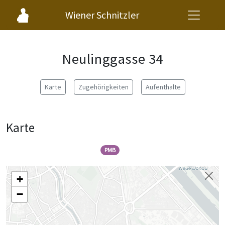
Wiener Schnitzler
Neulinggasse 34
Karte
Zugehörigkeiten
Aufenthalte
Karte
PMB
+
−