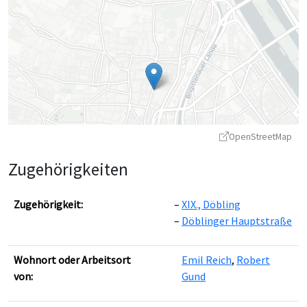
OpenStreetMap
Zugehörigkeiten
Zugehörigkeit:
XIX., Döbling
Döblinger Hauptstraße
Leaflet
|
©
OpenStreetMap
contributors ©
CARTO
Wohnort oder Arbeitsort
Emil Reich
,
Robert
von:
Gund